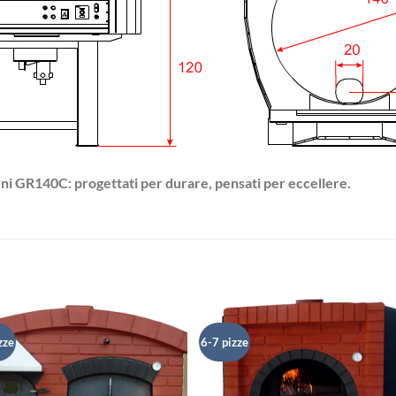
 forni GR140C: progettati per durare, pensati per eccellere.
zze
6-7 pizze