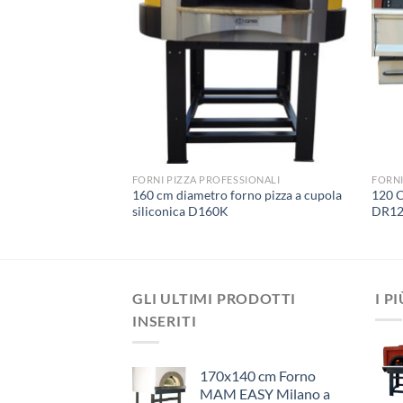
SIONALI
FORNI PIZZA PROFESSIONALI
FORNI
rno pizza da
160 cm diametro forno pizza a cupola
120 C
100C – Mattoni
siliconica D160K
DR1
GLI ULTIMI PRODOTTI
I P
INSERITI
170x140 cm Forno
MAM EASY Milano a