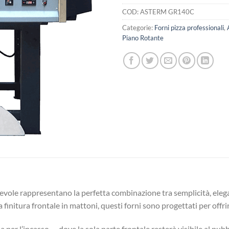
COD:
ASTERM GR140C
Categorie:
Forni pizza professionali
,
Piano Rotante
evole rappresentano la perfetta combinazione tra semplicità, eleg
 finitura frontale in mattoni, questi forni sono progettati per offri
 sia per l’incasso — dove la sola parte frontale resterà visibile al p