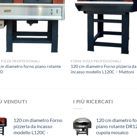
 PIZZA PROFESSIONALI
FORNI PIZZA PROFESSIONALI
m diametro forno piano rotante
120 cm diametro Forno pizzeria da
20
incasso modello L120C – Mattoni
IÙ VENDUTI
I PIÙ RICERCATI
120 cm diametro Forno
120 cm diametro f
pizzeria da incasso
piano rotante DR1
modello L120C -
cupola mosaico