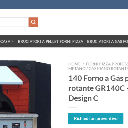
 CASA
BRUCIATORI A PELLET FORNI PIZZA
BRUCIATORI A GAS FO
HOME
/
FORNI PIZZA PROFES
METANO / GAS PIANO ROTANT
140 Forno a Gas 
rotante GR140C –
Design C
Richiedi un preventivo