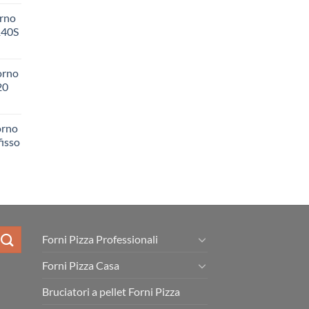
orno
140S
orno
20
orno
fisso
Forni Pizza Professionali
Forni Pizza Casa
Bruciatori a pellet Forni Pizza