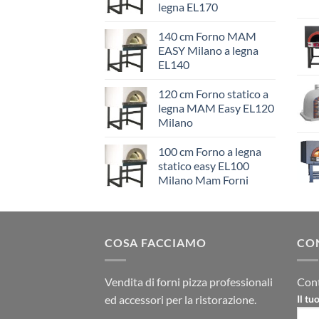
legna EL170
140 cm Forno MAM
EASY Milano a legna
EL140
120 cm Forno statico a
legna MAM Easy EL120
Milano
100 cm Forno a legna
statico easy EL100
Milano Mam Forni
COSA FACCIAMO
CO
Vendita di forni pizza professionali
Cont
ed accessori per la ristorazione.
Il t