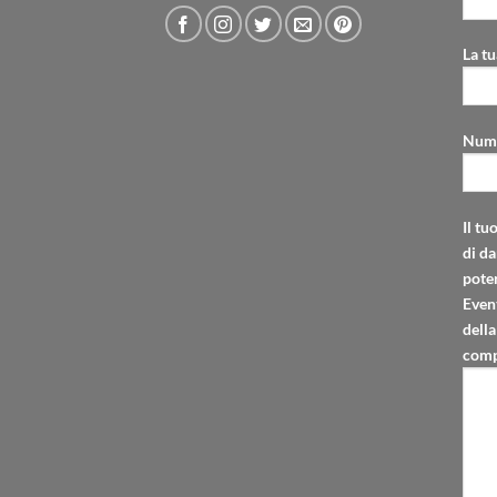
La tu
Nume
Il tu
di da
poter
Even
della
comp