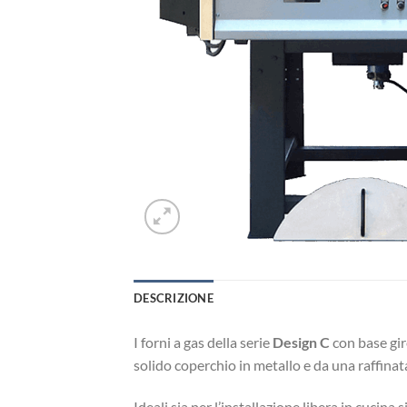
DESCRIZIONE
I forni a gas della serie
Design C
con base gir
solido coperchio in metallo e da una raffinata
Ideali sia per l’installazione libera in cucina