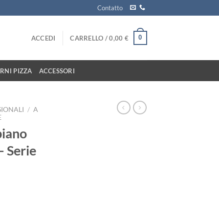
Contatto
0
ACCEDI
CARRELLO /
0,00
€
RNI PIZZA
ACCESSORI
SIONALI
/
A
E
piano
 Serie