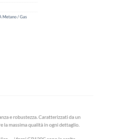
A Metano / Gas
anza e robustezza. Caratterizzati da un
re la massima qualità in ogni dettaglio.
ubblico — i forni GR120C sono la scelta