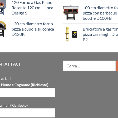
120 Forno a Gas Piano
Rotante 120 cm - Linea
100 cm diametro f
Design S
pizza con barbecue
bocche D100FB
120 cm diametro forno
pizza a cupola siliconica
Bruciatore a gas for
D120K
pizza casalinghi Dr
P2
NTATTACI
attaci
uo Nome e Cognome (Richiesto)
a mail (Richiesto)