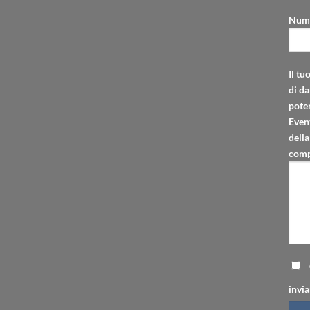
Nume
Il tu
di da
poter
Even
della
comp
invia