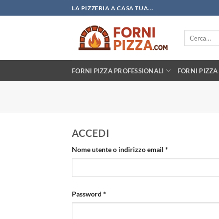
Salta
LA PIZZERIA A CASA TUA...
ai
contenuti
Cerca:
FORNI PIZZA PROFESSIONALI
FORNI PIZZA
ACCEDI
Richiesto
Nome utente o indirizzo email
*
Richiesto
Password
*