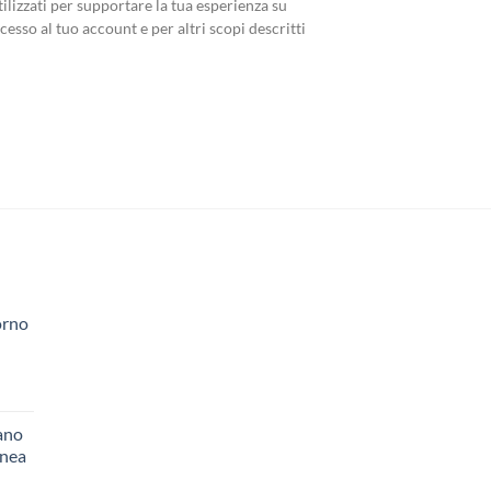
tilizzati per supportare la tua esperienza su
cesso al tuo account e per altri scopi descritti
orno
ano
inea