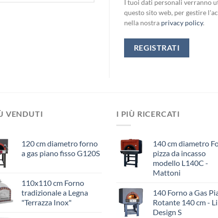
I tuoi dati personali verranno u
questo sito web, per gestire l'ac
nella nostra
privacy policy
.
REGISTRATI
IÙ VENDUTI
I PIÙ RICERCATI
120 cm diametro forno
140 cm diametro F
a gas piano fisso G120S
pizza da incasso
modello L140C -
Mattoni
110x110 cm Forno
tradizionale a Legna
140 Forno a Gas Pi
"Terrazza Inox"
Rotante 140 cm - L
Design S