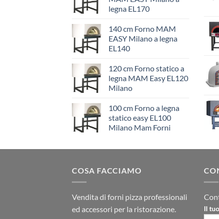
legna EL170
140 cm Forno MAM
EASY Milano a legna
EL140
120 cm Forno statico a
legna MAM Easy EL120
Milano
100 cm Forno a legna
statico easy EL100
Milano Mam Forni
COSA FACCIAMO
CO
Vendita di forni pizza professionali
Cont
ed accessori per la ristorazione.
Il t