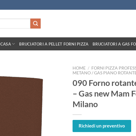
 CASA
BRUCIATORI A PELLET FORNI PIZZA
BRUCIATORI A GAS FO
HOME
/
FORNI PIZZA PROFES
METANO / GAS PIANO ROTANT
090 Forno rotant
– Gas new Mam F
Milano
Richiedi un preventivo