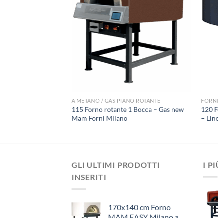
NO ROTANTE
A METANO / GAS PIANO ROTANTE
FORNI
1 Bocca – Gas new
115 Forno rotante 1 Bocca – Gas new
120 F
Mam Forni Milano
– Lin
GLI ULTIMI PRODOTTI
I P
INSERITI
170x140 cm Forno
MAM EASY Milano a