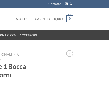
Contatto
0
ACCEDI
CARRELLO /
0,00
€
RNI PIZZA
ACCESSORI
SIONALI
/
A
E
e 1 Bocca
orni