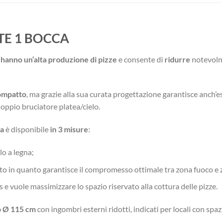
E 1 BOCCA
e hanno un’alta produzione di pizze
e consente di
ridurre
notevol
compatto
, ma grazie alla sua curata progettazione garantisce anch’e
doppio bruciatore platea/cielo.
ra
è disponibile
in 3 misure
:
lo a legna;
ato in quanto garantisce il compromesso ottimale tra zona fuoco e 
as e vuole massimizzare lo spazio riservato alla cottura delle pizze.
 o Ø 115 cm
con ingombri esterni ridotti, indicati per locali con spaz