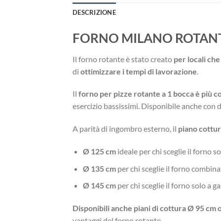
DESCRIZIONE
FORNO MILANO ROTANT
Il forno rotante è stato creato
per locali ch
di
ottimizzare i tempi di lavorazione
.
Il
forno per pizze rotante a 1 bocca è più 
esercizio bassissimi. Disponibile anche con 
A parità di ingombro esterno, il
piano cottu
Ø 125 cm
ideale per chi sceglie il forno so
Ø 135 cm
per chi sceglie il forno combin
Ø 145 cm
per chi sceglie il forno solo a g
Disponibili anche piani di cottura Ø 95 cm
vantaggi del forno rotante.