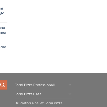
ni
ago
ano
inea
orno
Forni Pizza Professionali
Forni Pizza Casa
Bruciatori a pellet Forni Pizza