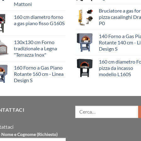
Mattoni
Bruciatore a gas for
160 cm diametro forno
pizza casalinghi Dr
a gas piano fisso G160S
P0
140 Forno a Gas Pi
130x130 cm Forno
Rotante 140 cm - L
tradizionale a Legna
Design S
"Terrazza Inox"
160 cm diametro F
160 Forno a Gas Piano
pizza da incasso
Rotante 160 cm - Linea
modello L160S
Design S
NTATTACI
attaci
uo Nome e Cognome (Richiesto)