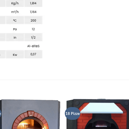
e
18 Pizze