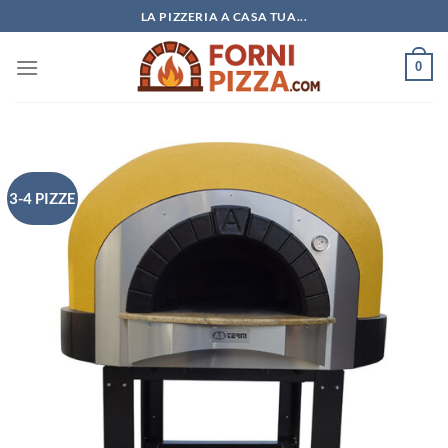
Salta
LA PIZZERIA A CASA TUA...
ai
contenuti
0
3-4 PIZZE