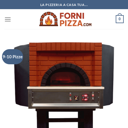
Salta
LA PIZZERIA A CASA TUA...
ai
contenuti
0
9-10 Pizze