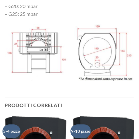
– G20: 20 mbar
– G25: 25 mbar
PRODOTTI CORRELATI
3-4 pizze
9-10 pizze