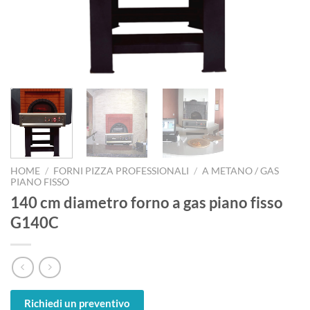
HOME
/
FORNI PIZZA PROFESSIONALI
/
A METANO / GAS
PIANO FISSO
140 cm diametro forno a gas piano fisso
G140C
Richiedi un preventivo