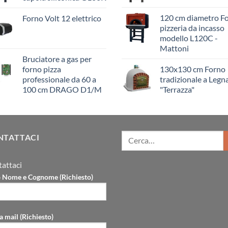
120 cm diametro F
Forno Volt 12 elettrico
pizzeria da incasso
modello L120C -
Mattoni
Bruciatore a gas per
forno pizza
130x130 cm Forno
professionale da 60 a
tradizionale a Legn
100 cm DRAGO D1/M
"Terrazza"
NTATTACI
attaci
uo Nome e Cognome (Richiesto)
a mail (Richiesto)