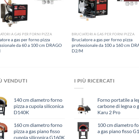
ATORI A GAS PER FORNI PIZZA
BRUCIATORI A GAS PER FORNI PIZZA
atore a gas per forno pizza
Bruciatore a gas per forno pizza
ssionale da 60 a 100 cm DRAGO
professionale da 100 a 160 cm D
M
D2/M
IÙ VENDUTI
I PIÙ RICERCATI
140 cm diametro forno
Forno portatile a le
pizza a cupola siliconica
carbone di legna o 
D140K
Karu 2 Pro
160 cm diametro forno
100 cm diametro f
pizza a gas piano fisso
a gas piano fisso G
cupola siliconica G160K