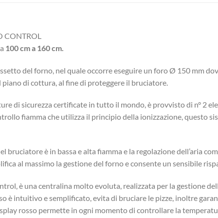
GO CONTROL
da
100 cm a 160 cm.
assetto del forno, nel quale occorre eseguire un foro Ø 150 mm dove
piano di cottura, al fine di proteggere il bruciatore.
e di sicurezza certificate in tutto il mondo, è provvisto di n° 2 el
ntrollo fiamma che utilizza il principio della ionizzazione, questo s
l bruciatore è in bassa e alta fiamma e la regolazione dell’aria co
ifica al massimo la gestione del forno e consente un sensibile risp
l, è una centralina molto evoluta, realizzata per la gestione dell
uso è intuitivo e semplificato, evita di bruciare le pizze, inoltre ga
display rosso permette in ogni momento di controllare la temperatur