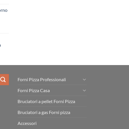
orno
a
Forni Pizza Professionali
Forni Pizza Casa
Bruciatori a pellet Forni Pizza
Bruciatori a gas Forni pizza
Accessori