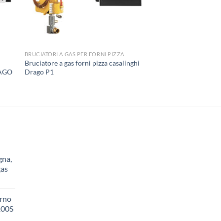
BRUCIATORI A GAS PER FORNI PIZZA
Bruciatore a gas forni pizza casalinghi
RAGO
Drago P1
gna,
gas
orno
100S