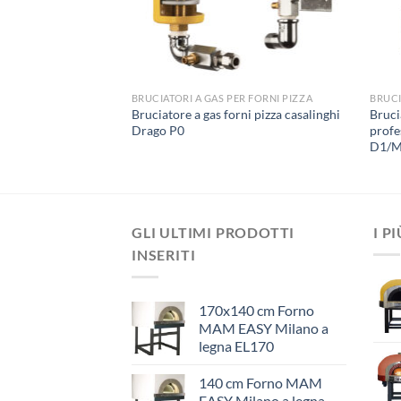
ER FORNI PIZZA
BRUCIATORI A GAS PER FORNI PIZZA
BRUCI
astra per forni pizza
Bruciatore a gas forni pizza casalinghi
Bruci
Drago P0
profe
D1/
GLI ULTIMI PRODOTTI
I P
INSERITI
170x140 cm Forno
MAM EASY Milano a
legna EL170
140 cm Forno MAM
EASY Milano a legna