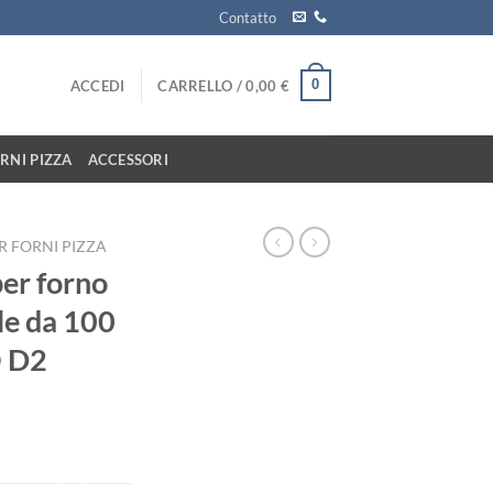
Contatto
0
ACCEDI
CARRELLO /
0,00
€
RNI PIZZA
ACCESSORI
R FORNI PIZZA
per forno
le da 100
 D2