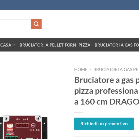
 CASA
BRUCIATORI A PELLET FORNI PIZZA
BRUCIATORI A GAS FO
HOME
/
BRUCIATORI A GAS PE
Bruciatore a gas 
pizza professiona
a 160 cm DRAGO
Richiedi un preventivo