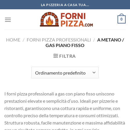
Salta
LA PIZZERIA A CASA TUA...
ai
contenuti
0
HOME
/
FORNI PIZZA PROFESSIONALI
/
A METANO /
GAS PIANO FISSO
FILTRA
I forni pizza professionali a gas con piano fisso uniscono
prestazioni elevate e semplicità d’uso. Ideali per pizzerie e
ristoranti, garantiscono una cottura rapida e uniforme, con
controllo preciso della temperatura e consumi ottimizzati.
Struttura robusta, facile manutenzione e massima affidabilità
per un risultato sempre perfetto, in ogni servizio.