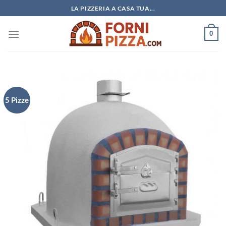
Salta
LA PIZZERIA A CASA TUA...
ai
contenuti
0
5 Pizze