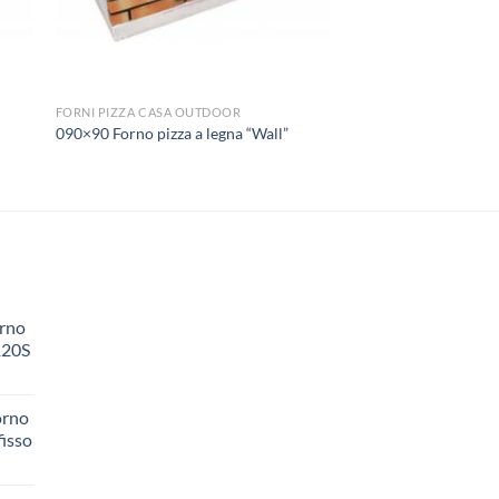
FORNI PIZZA CASA OUTDOOR
”
090×90 Forno pizza a legna “Wall”
orno
120S
orno
fisso