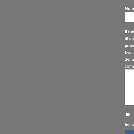
Nume
Il tu
di da
poter
Even
della
comp
invia