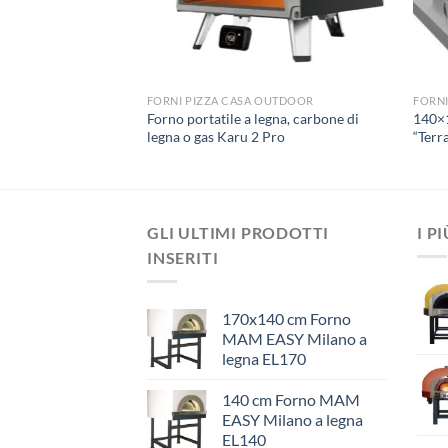
OUTDOOR
FORNI PIZZA CASA OUTDOOR
FORNI
Forno portatile a legna, carbone di
140×1
a a legna “Wall”
legna o gas Karu 2 Pro
“Terr
GLI ULTIMI PRODOTTI
I P
INSERITI
170x140 cm Forno
MAM EASY Milano a
legna EL170
140 cm Forno MAM
EASY Milano a legna
EL140