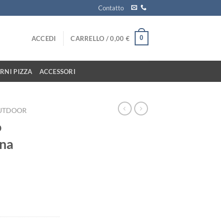
Contatto
0
ACCEDI
CARRELLO /
0,00
€
RNI PIZZA
ACCESSORI
OUTDOOR
o
gna