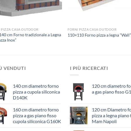
 PIZZA CASA OUTDOOR
FORNI PIZZA CASA OUTDOOR
40 cm Forno tradizionale a Legna
110×110 Forno pizza a legna “Wall
azza Inox”
IÙ VENDUTI
I PIÙ RICERCATI
140 cm diametro forno
120 cm diametro f
pizza a cupola siliconica
a gas piano fisso G
D140K
160 cm diametro forno
120 cm Diametro f
pizza a gas piano fisso
pizza a legna piano 
cupola siliconica G160K
Mam Napoli