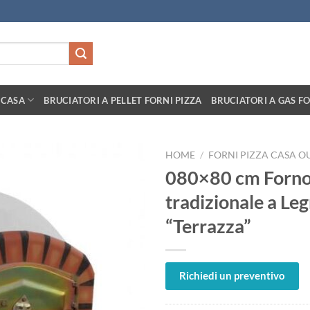
 CASA
BRUCIATORI A PELLET FORNI PIZZA
BRUCIATORI A GAS FO
HOME
/
FORNI PIZZA CASA 
080×80 cm Forn
tradizionale a Le
“Terrazza”
Richiedi un preventivo