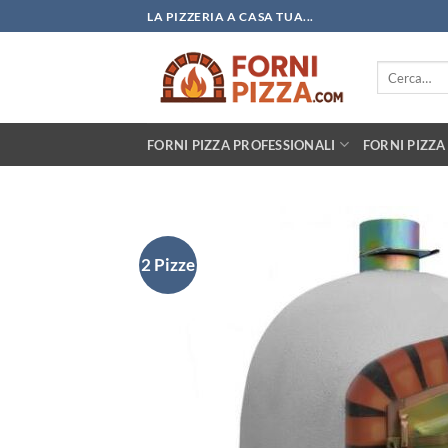
Salta
LA PIZZERIA A CASA TUA...
ai
contenuti
Cerca:
FORNI PIZZA PROFESSIONALI
FORNI PIZZA
2 Pizze