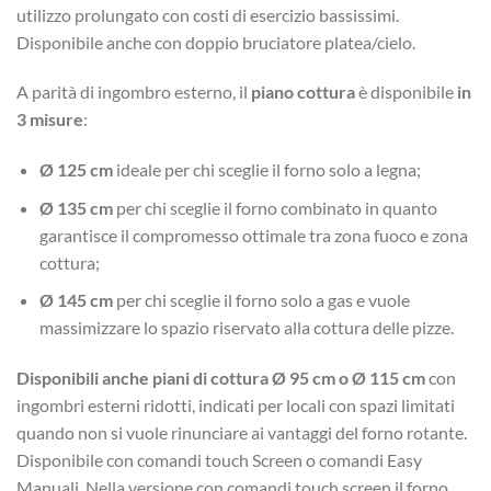
utilizzo prolungato con costi di esercizio bassissimi.
Disponibile anche con doppio bruciatore platea/cielo.
A parità di ingombro esterno, il
piano cottura
è disponibile
in
3 misure
:
Ø 125 cm
ideale per chi sceglie il forno solo a legna;
Ø 135 cm
per chi sceglie il forno combinato in quanto
garantisce il compromesso ottimale tra zona fuoco e zona
cottura;
Ø 145 cm
per chi sceglie il forno solo a gas e vuole
massimizzare lo spazio riservato alla cottura delle pizze.
Disponibili anche piani di cottura Ø 95 cm o Ø 115 cm
con
ingombri esterni ridotti, indicati per locali con spazi limitati
quando non si vuole rinunciare ai vantaggi del forno rotante.
Disponibile con comandi touch Screen o comandi Easy
Manuali. Nella versione con comandi touch screen il forno