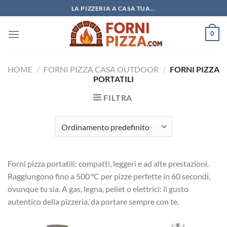
Salta
LA PIZZERIA A CASA TUA...
ai
contenuti
0
HOME
/
FORNI PIZZA CASA OUTDOOR
/
FORNI PIZZA
PORTATILI
FILTRA
Forni pizza portatili: compatti, leggeri e ad alte prestazioni.
Raggiungono fino a 500 °C per pizze perfette in 60 secondi,
ovunque tu sia. A gas, legna, pellet o elettrici: il gusto
autentico della pizzeria, da portare sempre con te.